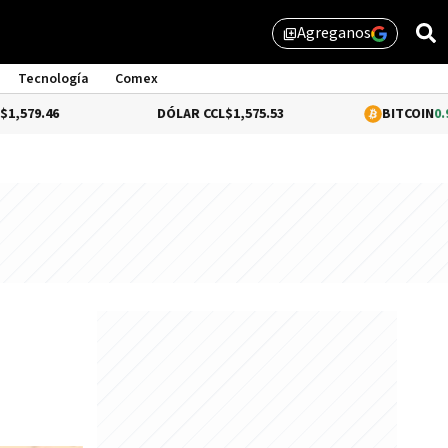
Agreganos
library_add
Tecnología
Comex
DÓLAR CCL
$1,575.53
BITCOIN
0.96%
$64,893.