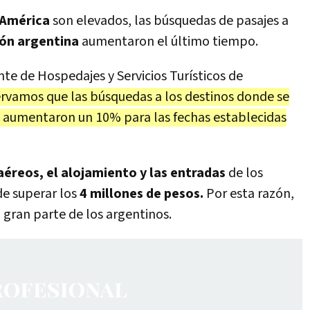
América
son elevados, las búsquedas de pasajes a
ión argentina
aumentaron el último tiempo.
nte de Hospedajes y Servicios Turísticos de
vamos que las búsquedas a los destinos donde se
l aumentaron un 10% para las fechas establecidas
aéreos, el alojamiento y las entradas
de los
de superar los
4 millones de pesos.
Por esta razón,
 gran parte de los argentinos.