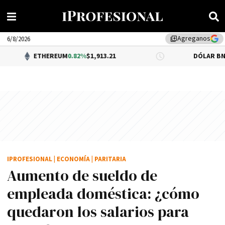
Agreganos
library_add
6/8/2026
HEREUM
0.82%
$1,913.21
DÓLAR BNA
0.34%
$1,520
IPROFESIONAL
|
ECONOMÍA
|
PARITARIA
Aumento de sueldo de
empleada doméstica: ¿cómo
quedaron los salarios para