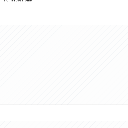
Por
iProfesional