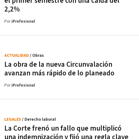
el primer semestre con una caída del
2,2%
Por
iProfesional
ACTUALIDAD
/ Obras
La obra de la nueva Circunvalación
avanzan más rápido de lo planeado
Por
iProfesional
LEGALES
/ Derecho laboral
La Corte frenó un fallo que multiplicó
una indemnización y fijó una regla clave