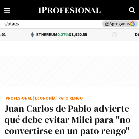
Agreganos
library_add
8/8/2026
ETHEREUM
0.27%
$1,920.55
DÓLAR BNA
$1,
IPROFESIONAL
|
ECONOMÍA
|
PATO RENGO
Juan Carlos de Pablo advierte
qué debe evitar Milei para "no
convertirse en un pato rengo"