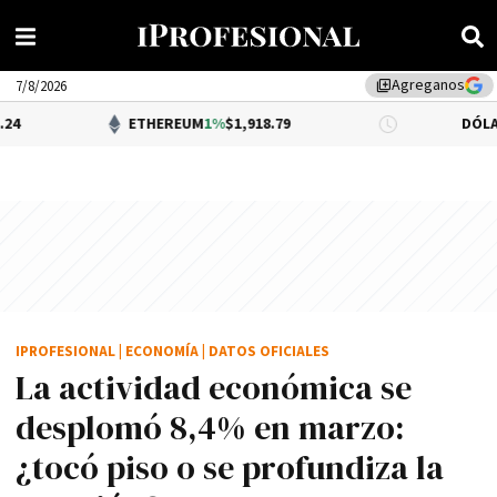
Agreganos
library_add
7/8/2026
ETHEREUM
1%
$1,918.79
DÓLAR BNA
$1,
IPROFESIONAL
|
ECONOMÍA
|
DATOS OFICIALES
La actividad económica se
desplomó 8,4% en marzo:
¿tocó piso o se profundiza la