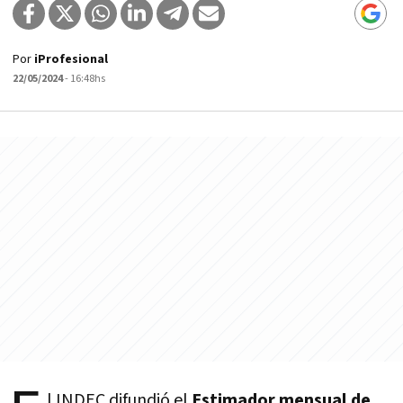
Por
iProfesional
22/05/2024
- 16:48hs
l INDEC difundió el
Estimador mensual de