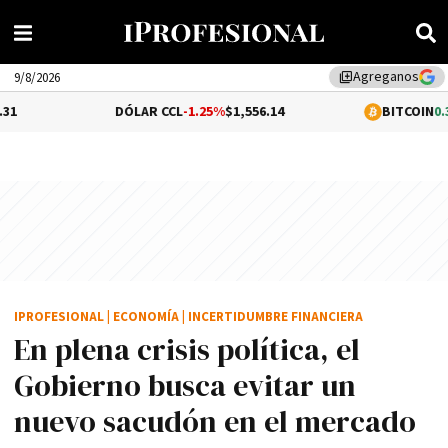
Agreganos
library_add
9/8/2026
DÓLAR CCL
-1.25%
$1,556.14
BITCOIN
0.31%
$64,978.0
IPROFESIONAL
|
ECONOMÍA
|
INCERTIDUMBRE FINANCIERA
En plena crisis política, el
Gobierno busca evitar un
nuevo sacudón en el mercado