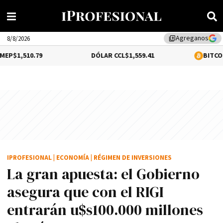
Agreganos
library_add
8/8/2026
DÓLAR CCL
$1,559.41
BITCOIN
$64,540.00
IPROFESIONAL
|
ECONOMÍA
|
RÉGIMEN DE INVERSIONES
La gran apuesta: el Gobierno
asegura que con el RIGI
entrarán u$s100.000 millones