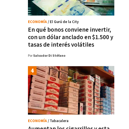
ECONOMÍA
/ El Gurú de la City
En qué bonos conviene invertir,
con un dólar anclado en $1.500 y
tasas de interés volátiles
Por
Salvador Di Stéfano
ECONOMÍA
/ Tabacalera
Aumentan los cigarrillos y esta