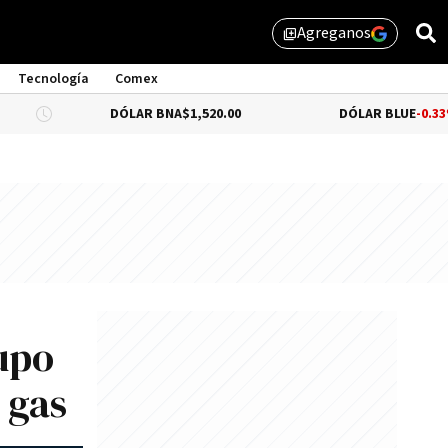
Agreganos
library_add
Tecnología
Comex
DÓLAR BNA
$1,520.00
DÓLAR BLUE
-0.33%
$1,525.0
rupo
 gas