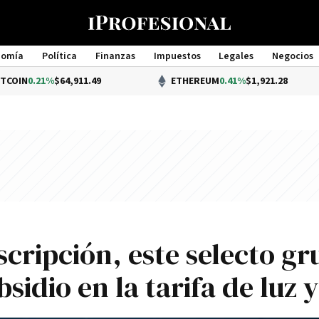
nomía
Política
Finanzas
Impuestos
Legales
Negocios
Management
1%
$64,911.49
ETHEREUM
0.41%
$1,921.28
scripción, este selecto g
sidio en la tarifa de luz y