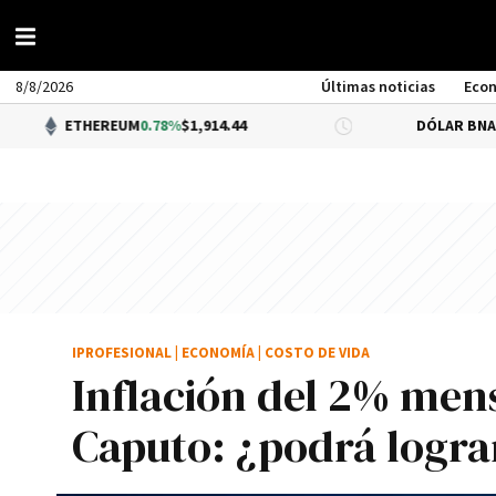
8/8/2026
Últimas noticias
Eco
THEREUM
0.78%
$1,914.44
DÓLAR BNA
$1,520.00
IPROFESIONAL
|
ECONOMÍA
|
COSTO DE VIDA
Inflación del 2% mens
Caputo: ¿podrá logra