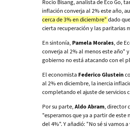
Rocío Bisang, analista de Eco Go, t
inflación converja al 2% este año, 
cerca de 3% en diciembre"
dado que
cierta recuperación y las paritarias 
En sintonía,
Pamela Morales
, de E
converja al 2% al menos este año" y a
gobierno no está atacando con el pl
El economista
Federico Glustein
co
al 2% en diciembre, la inercia inflaci
completando el ajuste de servicios 
Por su parte,
Aldo Abram
, director
"esperamos que ya a partir de este m
del 4%". Y añadió: "No sé si vamos a 