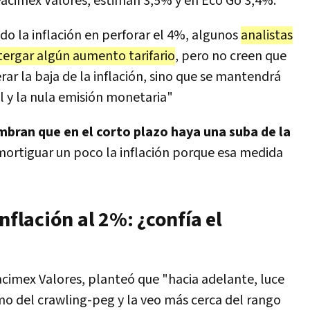
acimex Valores, estiman 3,5% y en Eco Go 3,4%.
do la inflación en perforar el 4%, algunos
analistas
tergar algún aumento tarifario
, pero no creen que
ar la baja de la inflación, sino que se mantendrá
al y la nula emisión monetaria"
mbran que en el corto plazo haya una suba de la
ortiguar un poco la inflación porque esa medida
nflación al 2%: ¿confía el
cimex Valores, planteó que "hacia adelante, luce
ritmo del crawling-peg y la veo más cerca del rango