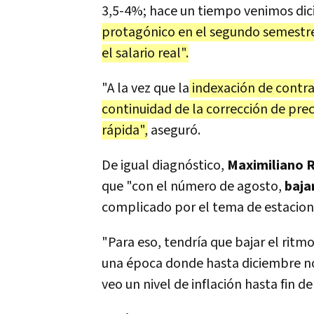
3,5-4%; hace un tiempo venimos di
protagónico en el segundo semestre
el salario real".
"A la vez que la
indexación de contrat
continuidad de la corrección de prec
rápida",
aseguró.
De igual diagnóstico,
Maximiliano 
que "con el número de agosto,
baja
complicado por el tema de estaciona
"Para eso, tendría que bajar el ritm
una época donde hasta diciembre no 
veo un nivel de inflación hasta fin d