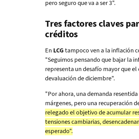
pero seguro que va a ser 3".
Tres factores claves par
créditos
En
LCG
tampoco ven a la inflación c
"Seguimos pensando que bajar la in
representa un desafío mayor que el d
devaluación de diciembre".
"Por ahora, una demanda resentida 
márgenes, pero una recuperación de 
relegado el objetivo de acumular res
tensiones cambiarias, desencadenan
esperado".