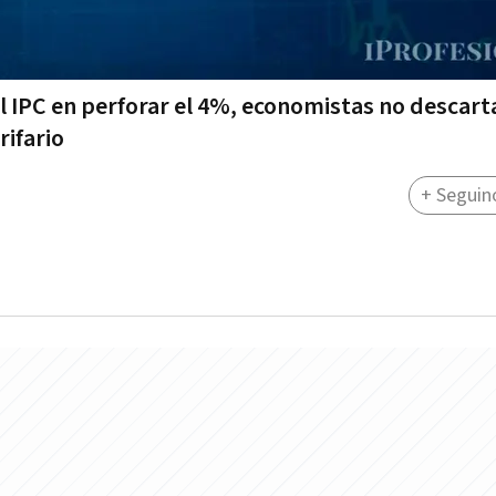
l IPC en perforar el 4%, economistas no descar
ifario
+ Seguin