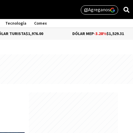
Agreganos
library_add
Tecnología
Comex
STA
$1,976.00
DÓLAR MEP
-3.28%
$1,529.31