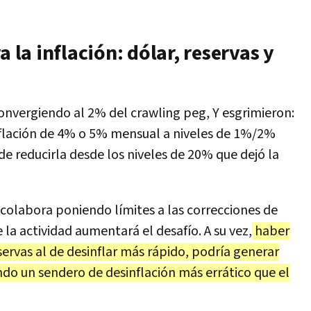
a la inflación: dólar, reservas y
onvergiendo al 2% del crawling peg, Y esgrimieron:
flación de 4% o 5% mensual a niveles de 1%/2%
e reducirla desde los niveles de 20% que dejó la
colabora poniendo límites a las correcciones de
la actividad aumentará el desafío. A su vez,
haber
ervas al de desinflar más rápido, podría generar
do un sendero de desinflación más errático que el