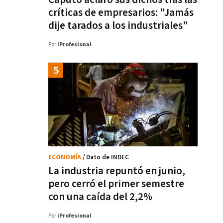
críticas de empresarios: "Jamás
dije tarados a los industriales"
Por
iProfesional
ECONOMÍA
/ Dato de INDEC
La industria repuntó en junio,
pero cerró el primer semestre
con una caída del 2,2%
Por
iProfesional