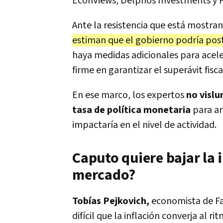
EconViews, Delphos Investments y F
Ante la resistencia que está mostran
estiman que el gobierno podría pos
haya medidas adicionales para aceler
firme en garantizar el superávit fisc
En ese marco, los expertos
no vislu
tasa de política monetaria
para am
impactaría en el nivel de actividad.
Caputo quiere bajar la i
mercado?
Tobías Pejkovich,
economista de Fa
difícil que la inflación converja al 