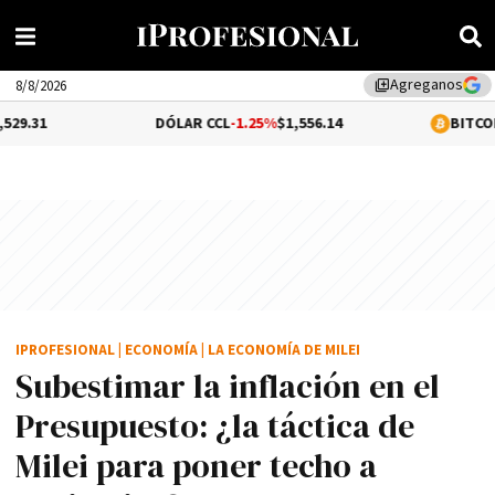
Agreganos
library_add
8/8/2026
DÓLAR CCL
-1.25%
$1,556.14
BITCOIN
-0.02%
$64
IPROFESIONAL
|
ECONOMÍA
|
LA ECONOMÍA DE MILEI
Subestimar la inflación en el
Presupuesto: ¿la táctica de
Milei para poner techo a