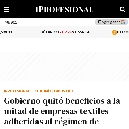
Agreganos
library_add
7/8/2026
DÓLAR CCL
-1.25%
$1,556.14
BITCOIN
1.06%
$64,
IPROFESIONAL
|
ECONOMÍA
|
INDUSTRIA
Gobierno quitó beneficios a la
mitad de empresas textiles
adheridas al régimen de