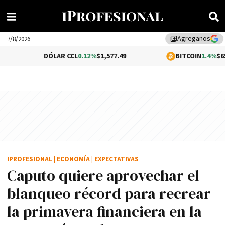
Agreganos
library_add
7/8/2026
DÓLAR CCL
0.12%
$1,577.49
BITCOIN
1.4%
$65,182.00
IPROFESIONAL
|
ECONOMÍA
|
EXPECTATIVAS
Caputo quiere aprovechar el
blanqueo récord para recrear
la primavera financiera en la