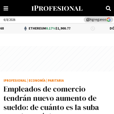
Agreganos
library_add
6/8/2026
ETHEREUM
0.17%
$1,900.77
DÓLAR BNA
$1,5
IPROFESIONAL
|
ECONOMÍA
|
PARITARIA
Empleados de comercio
tendrán nuevo aumento de
sueldo: de cuánto es la suba