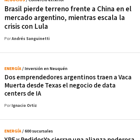
NEGOCIOS
/ Comercio exterior
Brasil pierde terreno frente a China en el
mercado argentino, mientras escala la
crisis con Lula
Por
Andrés Sanguinetti
ENERGÍA
/ Inversión en Neuquén
Dos emprendedores argentinos traen a Vaca
Muerta desde Texas el negocio de data
centers de IA
Por
Ignacio Ortiz
ENERGÍA
/ 600 sucursales
YPF y PedidosYa cierran una alianza poderosa