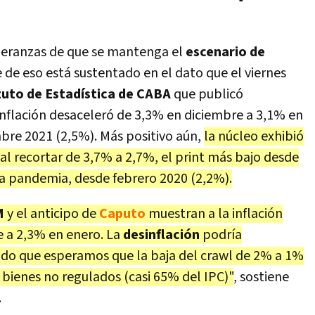
peranzas de que se mantenga el
escenario de
e de eso está sustentado en el dato que el viernes
tuto de Estadística de CABA
que publicó
 inflación desaceleró de 3,3% en diciembre a 3,1% en
bre 2021 (2,5%). Más positivo aún,
la núcleo exhibió
 al recortar de 3,7% a 2,7%, el print más bajo desde
 la pandemia, desde febrero 2020 (2,2%).
M
y el anticipo de
Caputo
muestran a la inflación
 a 2,3% en enero. La
desinflación
podría
ado que esperamos que la baja del crawl de 2% a 1%
s bienes no regulados (casi 65% del IPC)"
, sostiene
.