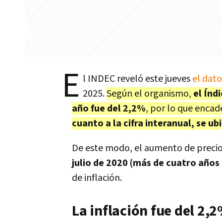
E
l INDEC reveló este jueves
el dato
2025.
Según el organismo,
el Índ
año fue del 2,2%
, por lo que encad
cuanto a la cifra interanual, se ub
De este modo, el aumento de precio
julio de 2020 (más de cuatro años
de inflación.
La inflación fue del 2,