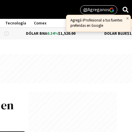
Agreganos
library_add
Tecnología
Comex
DÓLAR BNA
0.34%
$1,520.00
DÓLAR BLUE
$1,540.00
 en