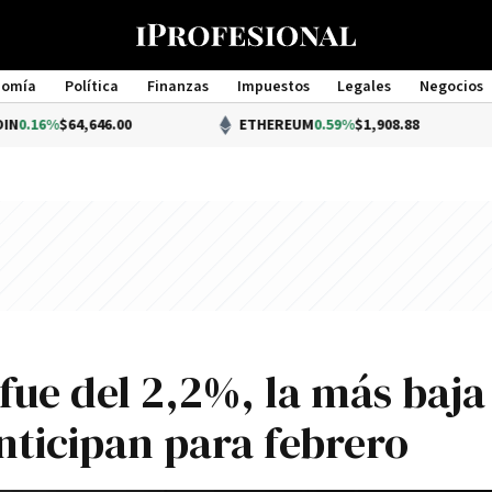
nomía
Política
Finanzas
Impuestos
Legales
Negocios
Management
64,646.00
ETHEREUM
0.59%
$1,908.88
 fue del 2,2%, la más baja
anticipan para febrero