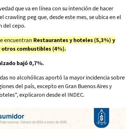
vedad que va en línea con su intención de hacer
 del crawling peg que, desde este mes, se ubica en el
n del cepo.
 se encuentran
Restaurantes y hoteles (5,3%) y
y otros combustibles (4%).
alzado bajó 0,7%.
das no alcohólicas aportó la mayor incidencia sobre
giones del país, excepto en Gran Buenos Aires y
oteles", explicaron desde el INDEC.