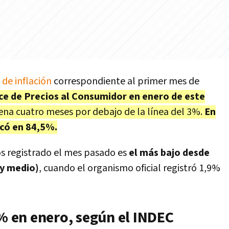
 de inflación
correspondiente al primer mes de
ice de Precios al Consumidor en enero de este
ena cuatro meses por debajo de la línea del 3%.
En
icó en 84,5%.
s registrado el mes pasado es
el más bajo desde
 y medio)
, cuando el organismo oficial registró 1,9%
2% en enero, según el INDEC