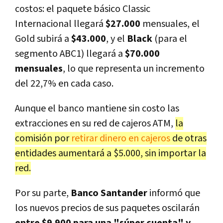
costos: el paquete básico Classic
Internacional llegará
$27.000
mensuales, el
Gold subirá a
$43.000
, y el
Black
(para el
segmento ABC1) llegará a
$70.000
mensuales
, lo que representa un incremento
del 22,7% en cada caso.
Aunque el banco mantiene sin costo las
extracciones en su red de cajeros ATM,
la
comisión por
retirar dinero en cajeros
de otras
entidades aumentará a $5.000, sin importar la
red.
Por su parte,
Banco Santander
informó que
los nuevos precios de sus paquetes oscilarán
entre $9.900 para una "súper cuenta" y