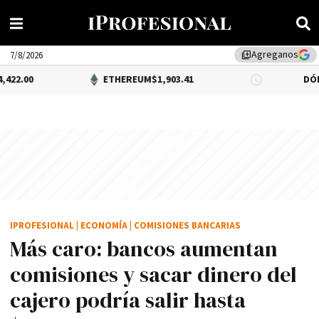
Agreganos
library_add
7/8/2026
ETHEREUM
$1,903.41
DÓLAR BNA
$1,5
IPROFESIONAL
|
ECONOMÍA
|
COMISIONES BANCARIAS
Más caro: bancos aumentan
comisiones y sacar dinero del
cajero podría salir hasta