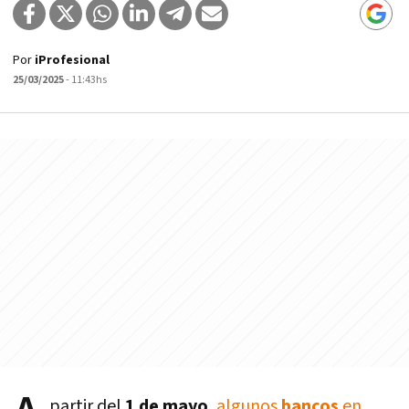
Por
iProfesional
25/03/2025
- 11:43hs
partir del
1 de mayo
,
algunos
bancos
en