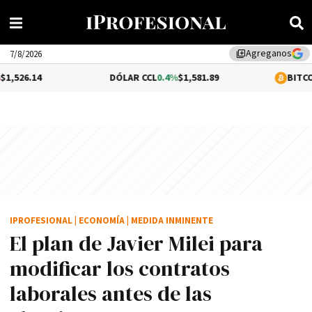
Agreganos
library_add
7/8/2026
DÓLAR CCL
0.4%
$1,581.89
BITCOIN
0.66%
$6
IPROFESIONAL
|
ECONOMÍA
|
MEDIDA INMINENTE
El plan de Javier Milei para
modificar los contratos
laborales antes de las