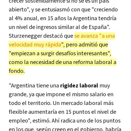
crecer sostenidamente si no se es un país
abierto", y se entusiasmó con que "creciendo
al 4% anual, en 15 años la Argentina tendría
un nivel de ingresos similar al de España".
Sturzenegger destacó que
se avanza "a una
velocidad muy rápida
", pero admitió que
"empiezan a surgir desafíos interesantes",
como la necesidad de una reforma laboral a
fondo.
"Argentina tiene una
rigidez laboral
muy
grande, ya que impone el mismo salario en
todo el territorio. Un mercado laboral más
flexible aumentaría en 15 puntos el nivel de
empleo", estimó. Ahí radica uno de los puntos
en los que, según creen en el gobierno, habría