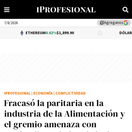
Agreganos
library_add
7/8/2026
ETHEREUM
0.02%
$1,899.90
DÓLAR BNA
$1,520.0
IPROFESIONAL
|
ECONOMÍA
|
CONFLICTIVIDAD
Fracasó la paritaria en la
industria de la Alimentación y
el gremio amenaza con