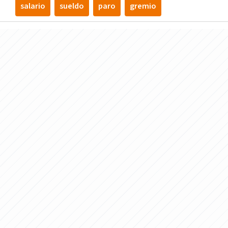
salario
sueldo
paro
gremio