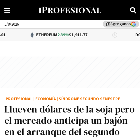
Agreganos
library_add
5/8/2026
ETHEREUM
2.39%
$1,911.77
DÓLAR BNA
0.3
IPROFESIONAL
|
ECONOMÍA
|
SÍNDROME SEGUNDO SEMESTRE
Llueven dólares de la soja pero
el mercado anticipa un bajón
en el arranque del segundo