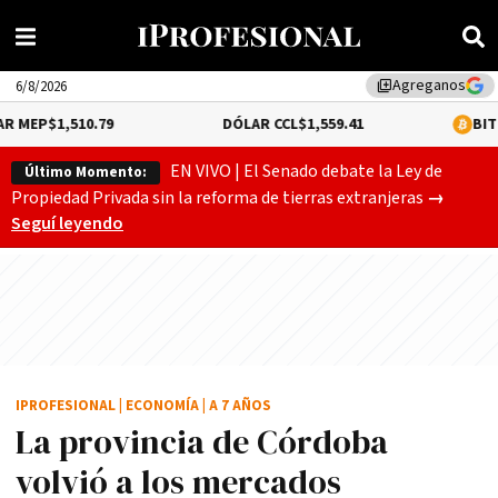
Agreganos
library_add
6/8/2026
0.79
DÓLAR CCL
$1,559.41
BITCOIN
0.12%
$6
EN VIVO | El Senado debate la Ley de
Último Momento:
Gobierno
Propiedad Privada sin la reforma de tierras extranjeras
→
Seguí leyendo
IPROFESIONAL
|
ECONOMÍA
|
A 7 AÑOS
La provincia de Córdoba
volvió a los mercados