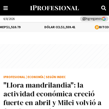
Agreganos
library_add
6/8/2026
9
DÓLAR CCL
$1,559.41
BITCOIN
0.18%
$64,
IPROFESIONAL
|
ECONOMÍA
|
SEGÚN INDEC
"Llora mandrilandia": la
actividad económica creció
fuerte en abril y Milei volvió a