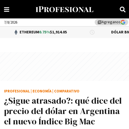
Agreganos
library_add
7/8/2026
ETHEREUM
0.75%
$1,914.05
DÓLAR BNA
$1,520.00
IPROFESIONAL
|
ECONOMÍA
|
COMPARATIVO
¿Sigue atrasado?: qué dice del
precio del dólar en Argentina
el nuevo Índice Big Mac