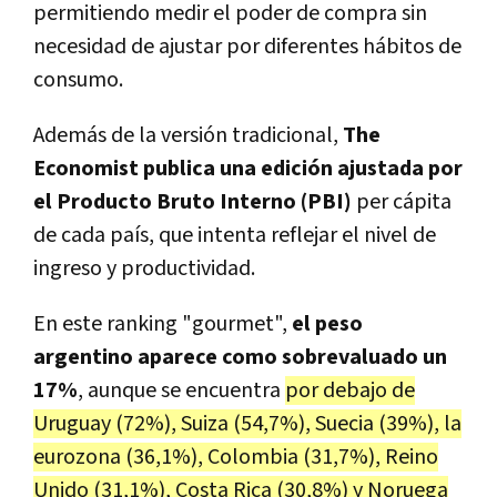
permitiendo medir el poder de compra sin
necesidad de ajustar por diferentes hábitos de
consumo.
Además de la versión tradicional,
The
Economist publica una edición ajustada por
el Producto Bruto Interno (PBI)
per cápita
de cada país, que intenta reflejar el nivel de
ingreso y productividad.
En este ranking "gourmet",
el peso
argentino aparece como sobrevaluado un
17%
, aunque se encuentra
por debajo de
Uruguay (72%), Suiza (54,7%), Suecia (39%), la
eurozona (36,1%), Colombia (31,7%), Reino
Unido (31,1%), Costa Rica (30,8%) y Noruega