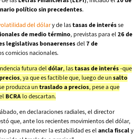
 de las
Letras Financieras (LEFI)
, iniciado el
10 de
nario político sin precedentes
.
volatilidad del dólar
y de las
tasas de interés
se
cionales de medio término
, previstas para el
26 de
es legislativas bonaerenses
del
7 de
os comicios nacionales.
endencia futura del
dólar
, las
tasas de interés
-que
precios
, ya que es factible que, luego de un
salto
 se produzca un
traslado a precios
, pese a que
el
BCRA
lo descartan.
sábado, en declaraciones radiales, el director
estó que, ante los recientes movimientos del dólar,
no para mantener la estabilidad es el
ancla fiscal
y