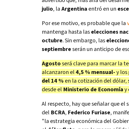
advertido que, más allá del desarme
julio
, la
Argentina
entró en un
esce
Por ese motivo, es probable que la
mantenga hasta las
elecciones na
octubre
. Sin embargo, las
eleccion
septiembre
serán un anticipo de es
Agosto
será clave para marcar la t
alcanzaron el
4,5 % mensual-
y los
del 14 %
en la cotización del dólar,
desde el
Ministerio de Economía
y 
Al respecto, hay que señalar que el 
del
BCRA
,
Federico Furiase
, manif
"la estrategia económica del Gobier