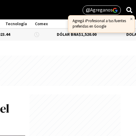
Agreganos
library_add
×
Agregá iProfesional a tus fuentes
Tecnología
Comex
preferidas en Google
DÓLAR BNA
$1,520.00
DÓLAR BLUE
-0.
el