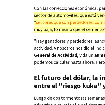
Con las correcciones económica, par
sector de automóviles, que está ve
"
sectores que son perdedores, como
muy baja, lo mismo que el cemento"
"Hay ganadores y perdedores, aunq
actividad. A nosotros nos dio el índ
General de Actividad,
y da un
aumen
podemos calcular hasta ahora. Pero
El futuro del dólar, la i
entre el "riesgo kuka" 
Luego de dos tormentosas semanas