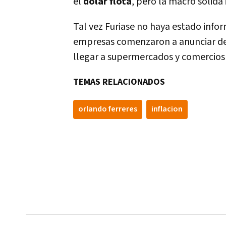
el
dólar flota
, pero la
macro sólida 
Tal vez Furiase no haya estado info
empresas comenzaron a anunciar des
llegar a supermercados y comercios 
TEMAS RELACIONADOS
orlando ferreres
inflacion