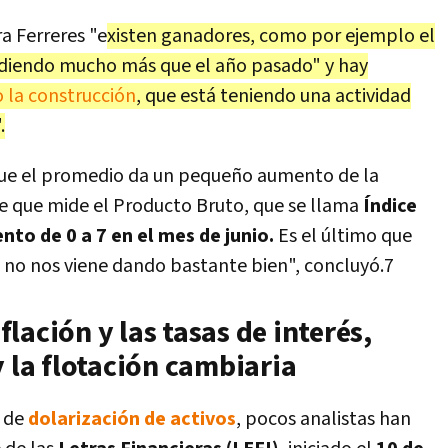
a Ferreres "e
xisten ganadores, como por ejemplo el
ndiendo mucho más que el año pasado" y hay
 la construcción
, que está teniendo una actividad
.
ue el promedio da un pequeño aumento de la
ice que mide el Producto Bruto, que se llama
Índice
to de 0 a 7 en el mes de junio.
Es el último que
 no nos viene dando bastante bien", concluyó.7
nflación y las tasas de interés,
y la flotación cambiaria
 de
dolarización de activos
, pocos analistas han