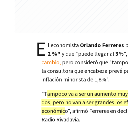
E
l economista
Orlando Ferreres
p
2 %"
y que "puede llegar al
3%
"
cambio,
pero consideró que "tampo
la consultora que encabeza prevé pa
inflación minorista de 1,8%".
"T
ampoco va a ser un aumento muy g
dos, pero no van a ser grandes los ef
económic
o", afirmó Ferreres en de
Radio Rivadavia.