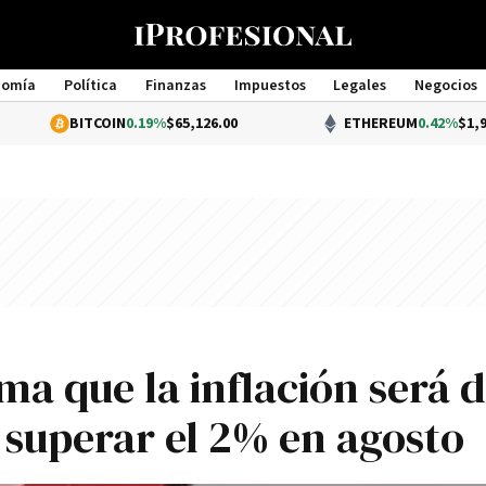
nomía
Política
Finanzas
Impuestos
Legales
Negocios
Management
BITCOIN
0.19%
$65,126.00
ETHEREUM
0.42%
$1,923.44
ma que la inflación será d
a superar el 2% en agosto