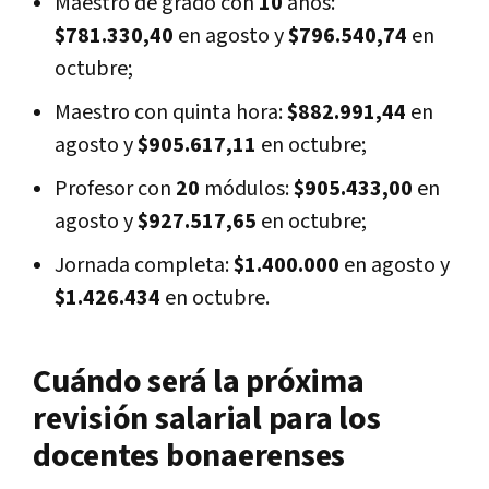
Maestro de grado con
10
años:
$781.330,40
en agosto y
$796.540,74
en
octubre;
Maestro con quinta hora:
$882.991,44
en
agosto y
$905.617,11
en octubre;
Profesor con
20
módulos:
$905.433,00
en
agosto y
$927.517,65
en octubre;
Jornada completa:
$1.400.000
en agosto y
$1.426.434
en octubre.
Cuándo será la próxima
revisión salarial para los
docentes bonaerenses