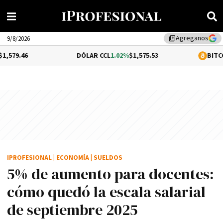
Agreganos
library_add
9/8/2026
DÓLAR CCL
1.02%
$1,575.53
BITCOIN
-0.33%
$6
IPROFESIONAL
|
ECONOMÍA
|
SUELDOS
5% de aumento para docentes:
cómo quedó la escala salarial
de septiembre 2025