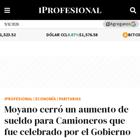
Agreganos
library_add
9/8/2026
DÓLAR CCL
0.07%
$1,576.58
BITCOIN
1.48%
$65,
IPROFESIONAL
|
ECONOMÍA
|
PARITARIAS
Moyano cerró un aumento de
sueldo para Camioneros que
fue celebrado por el Gobierno