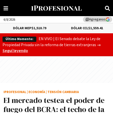
Agreganos
library_add
6/8/2026
AR MEP
$1,510.79
DÓLAR CCL
$1,559.41
BIT
EN VIVO | El Senado debate la Ley de
Último Momento:
Gobierno
Propiedad Privada sin la reforma de tierras extranjeras
→
Seguí leyendo
IPROFESIONAL
|
ECONOMÍA
|
TENSIÓN CAMBIARIA
El mercado testea el poder de
fuego del BCRA: el techo de la