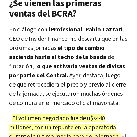
¿Se vienen las primeras
ventas del BCRA?
En diálogo con
iProfesional
,
Pablo Lazzati
,
CEO de Insider Finance, no descarta que en las
próximas jornadas
el tipo de cambio
ascienda hasta el techo de la banda
de
flotación, l
o que activaría ventas de divisas
por parte del Central.
Ayer, destaca, luego
de que retrocediera el precio y previo al cierre
de la jornada, se ejecutaron muchas órdenes
de compra en el mercado oficial mayorista.
"
El volumen negociado fue de u$s440
millones, con un repunte en la operatoria
durante la última media hora de la jornada.
El