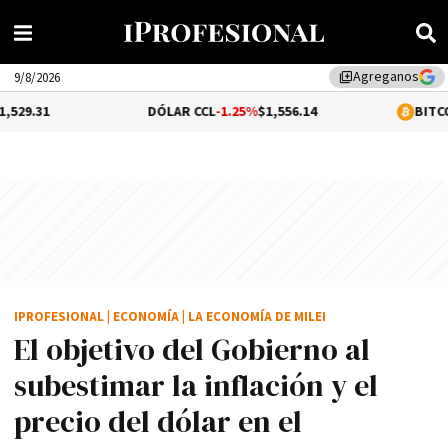
Agreganos
library_add
9/8/2026
DÓLAR CCL
-1.25%
$1,556.14
BITCOIN
0.3%
$64,9
IPROFESIONAL
|
ECONOMÍA
|
LA ECONOMÍA DE MILEI
El objetivo del Gobierno al
subestimar la inflación y el
precio del dólar en el