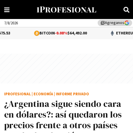
Agreganos
library_add
7/8/2026
BITCOIN
-0.08%
$64,492.00
ETHEREUM
0.59%
$1,9
IPROFESIONAL
|
ECONOMÍA
|
INFORME PRIVADO
¿Argentina sigue siendo cara
en dólares?: así quedaron los
precios frente a otros países