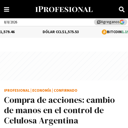
Agreganos
library_add
8/8/2026
DÓLAR CCL
$1,575.53
BITCOIN
1.19%
$65,04
IPROFESIONAL
|
ECONOMÍA
|
CONFIRMADO
Compra de acciones: cambio
de manos en el control de
Celulosa Argentina