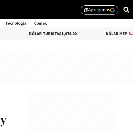
Agreganos
library_add
Tecnología
Comex
DÓLAR TURISTA
$1,976.00
DÓLAR MEP
-3.28%
$1,529
 y