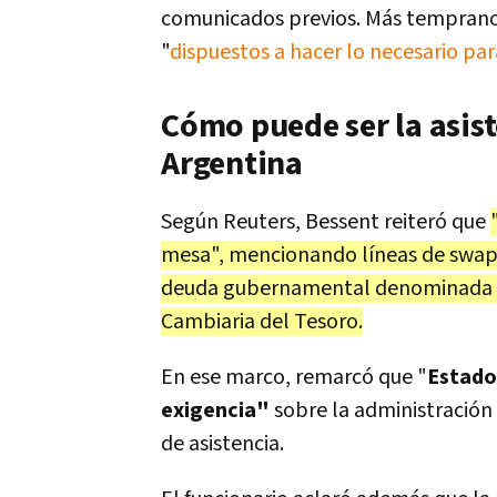
comunicados previos. Más temprano,
"
dispuestos a hacer lo necesario pa
Cómo puede ser la asis
Argentina
Según Reuters, Bessent reiteró que
mesa", mencionando líneas de swap, 
deuda gubernamental denominada en
Cambiaria del Tesoro.
En ese marco, remarcó que "
Estado
exigencia"
sobre la administración 
de asistencia.