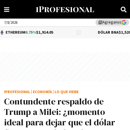
Agreganos
library_add
7/8/2026
M
0.75%
$1,914.05
DÓLAR BNA
$1,520.00
IPROFESIONAL
|
ECONOMÍA
|
LO QUE VIENE
Contundente respaldo de
Trump a Milei: ¿momento
ideal para dejar que el dólar