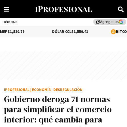
Agreganos
library_add
8/8/2026
9
DÓLAR CCL
$1,559.41
BITCOIN
0.2%
$64,67
IPROFESIONAL
|
ECONOMÍA
|
DESREGULACIÓN
Gobierno deroga 71 normas
para simplificar el comercio
interior: qué cambia para