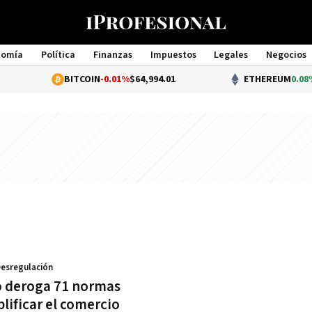
nomía
Política
Finanzas
Impuestos
Legales
Negocios
Management
BITCOIN
-0.01%
$64,994.01
ETHEREUM
0.08%
$
Desregulación
 deroga 71 normas
lificar el comercio