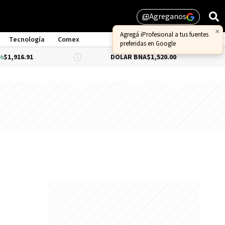
Agreganos
library_add
×
Agregá iProfesional a tus fuentes
Tecnología
Comex
preferidas en Google
1,916.91
DÓLAR BNA
$1,520.00
DÓ