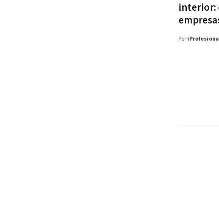
interior
empresas
Por
iProfesiona