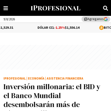
Agreganos
library_add
9/8/2026
DÓLAR CCL
-1.25%
$1,556.14
BITCOIN
0.31%
$64
IPROFESIONAL
|
ECONOMÍA
|
ASISTENCIA FINANCIERA
Inversión millonaria: el BID y
el Banco Mundial
desembolsarán más de