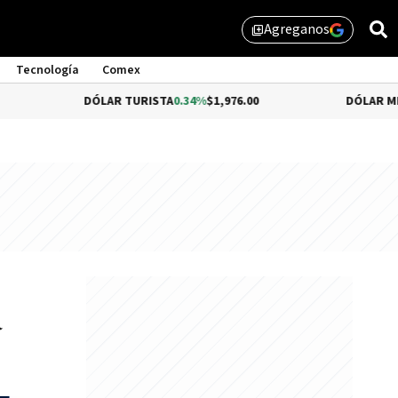
Agreganos
library_add
Tecnología
Comex
DÓLAR TURISTA
0.34%
$1,976.00
DÓLAR MEP
$1,510.7
a