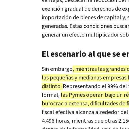
ventajas, destacan la reducción del
exención gradual de derechos de exp
importación de bienes de capital y, s
generadas. Estas condiciones buscan
generar un efecto multiplicador sob
El escenario al que se 
Sin embargo
, mientras las grandes 
las pequeñas y medianas empresas 
distinto.
Representando el 99% del 
formal,
las Pymes operan bajo un ré
burocracia extensa, dificultades de f
fiscal efectiva alcanza alrededor d
4.496 horas, mientras que otras 2.1