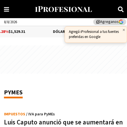
Agreganos
library_add
8/8/2026
,529.31
DÓLAR CCL
-1.25%
$1,556.14
BITCO
PYMES
IMPUESTOS
/ IVA para PyMEs
Luis Caputo anunció que se aumentará en