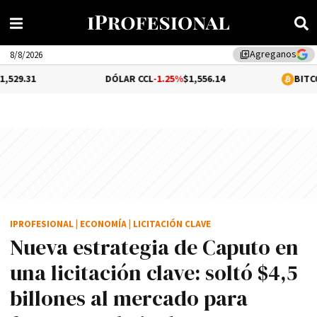
Agreganos
library_add
8/8/2026
DÓLAR CCL
-1.25%
$1,556.14
BITCOIN
0.01%
$65
IPROFESIONAL
|
ECONOMÍA
|
LICITACIÓN CLAVE
Nueva estrategia de Caputo en
una licitación clave: soltó $4,5
billones al mercado para