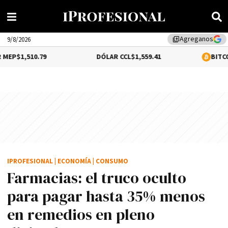
Agreganos
library_add
9/8/2026
79
DÓLAR CCL
$1,559.41
BITCOIN
0.16%
$64
IPROFESIONAL
|
ECONOMÍA
|
CONSUMO
Farmacias: el truco oculto
para pagar hasta 35% menos
en remedios en pleno