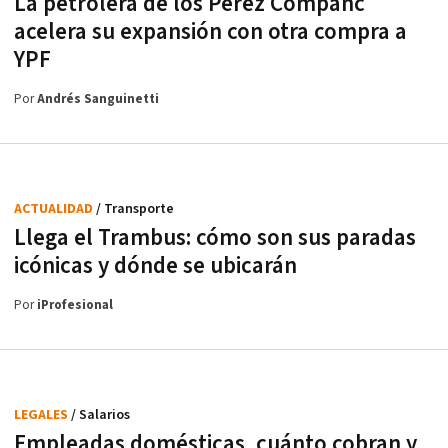
La petrolera de los Perez Companc
acelera su expansión con otra compra a
YPF
Por
Andrés Sanguinetti
ACTUALIDAD
/ Transporte
Llega el Trambus: cómo son sus paradas
icónicas y dónde se ubicarán
Por
iProfesional
LEGALES
/ Salarios
Empleadas domésticas, cuánto cobran y