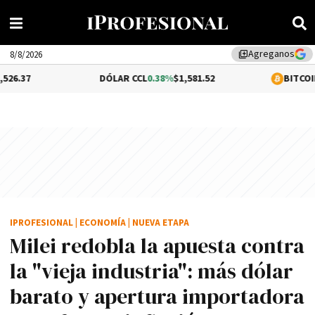
Agreganos
library_add
8/8/2026
DÓLAR CCL
0.38%
$1,581.52
BITCOIN
1.32%
$65,1
IPROFESIONAL
|
ECONOMÍA
|
NUEVA ETAPA
Milei redobla la apuesta contra
la "vieja industria": más dólar
barato y apertura importadora