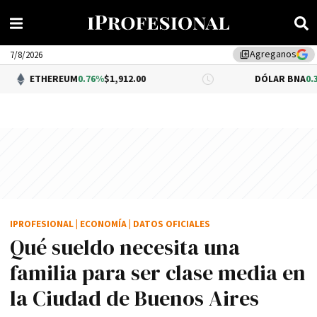
Agreganos
library_add
7/8/2026
REUM
0.76%
$1,912.00
DÓLAR BNA
0.34%
$1,520.00
IPROFESIONAL
|
ECONOMÍA
|
DATOS OFICIALES
Qué sueldo necesita una
familia para ser clase media en
la Ciudad de Buenos Aires