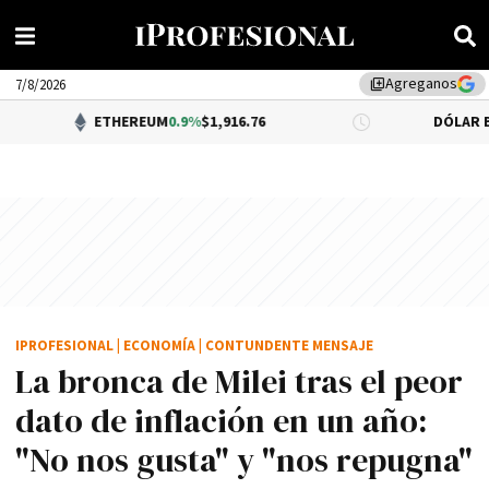
Agreganos
library_add
7/8/2026
ETHEREUM
0.9%
$1,916.76
DÓLAR BNA
$1,520.0
IPROFESIONAL
|
ECONOMÍA
|
CONTUNDENTE MENSAJE
La bronca de Milei tras el peor
dato de inflación en un año:
"No nos gusta" y "nos repugna"