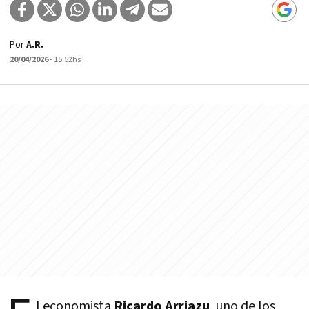
Por
A.R.
20/04/2026
- 15:52hs
l economista
Ricardo Arriazu
, uno de los