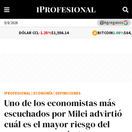
Agreganos
library_add
9/8/2026
LAR CCL
-1.25%
$1,556.14
BITCOIN
1.08%
$64,969.57
IPROFESIONAL
|
ECONOMÍA
|
DEFINICIONES
Uno de los economistas más
escuchados por Milei advirtió
cuál es el mayor riesgo del