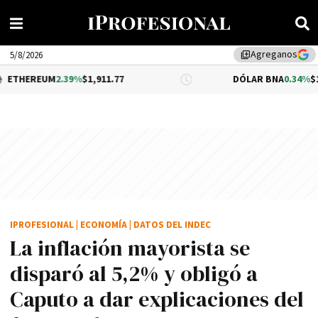
Agreganos
library_add
5/8/2026
2.39%
$1,911.77
DÓLAR BNA
0.34%
$1,520.00
IPROFESIONAL
|
ECONOMÍA
|
DATOS DEL INDEC
La inflación mayorista se
disparó al 5,2% y obligó a
Caputo a dar explicaciones del