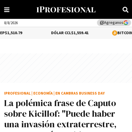
Agreganos
library_add
8/8/2026
DÓLAR CCL
$1,559.41
BITCOIN
0.2%
$64,67
IPROFESIONAL
|
ECONOMÍA
|
EN CAMBRAS BUSINESS DAY
La polémica frase de Caputo
sobre Kicillof: "Puede haber
una invasión extraterrestre,