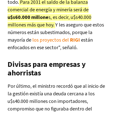
todo.
Para 2031 el saldo de la balanza
comercial de energía y minería será de
u$s60.000 millone
s, es decir, u$s40.000
millones más que hoy.
Y les aseguro que estos
números están subestimados, porque la
mayoría de
los proyectos del
RIGI
están
enfocados en ese sector", señaló.
Divisas para empresas y
ahorristas
Por último, el ministro recordó que al inicio de
la gestión existía una deuda cercana a los
u$s40.000 millones con importadores,
compromiso que no figuraba dentro del