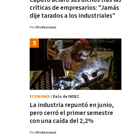
críticas de empresarios: "Jamás
dije tarados a los industriales"
Por
iProfesional
ECONOMÍA
/ Dato de INDEC
La industria repuntó en junio,
pero cerró el primer semestre
con una caída del 2,2%
Por
iProfesional