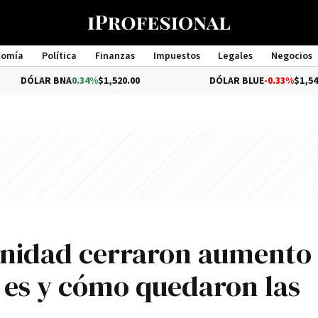
nomía
Política
Finanzas
Impuestos
Legales
Negocios
Management
 BNA
0.34%
$1,520.00
DÓLAR BLUE
-0.33%
$1,540.00
anidad cerraron aumento
o es y cómo quedaron las