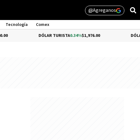
Agreganos
library_add
Tecnología
Comex
DÓLAR TURISTA
0.34%
$1,976.00
DÓLAR MEP
$1,5