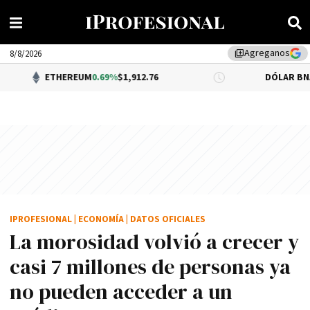
Agreganos
library_add
8/8/2026
THEREUM
0.69%
$1,912.76
DÓLAR BNA
$1,520.00
IPROFESIONAL
|
ECONOMÍA
|
DATOS OFICIALES
La morosidad volvió a crecer y
casi 7 millones de personas ya
no pueden acceder a un