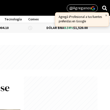
Agreganos
library_add
Tecnología
Comex
DÓLAR BNA
0.34%
$1,520.00
DÓLAR BL
 se