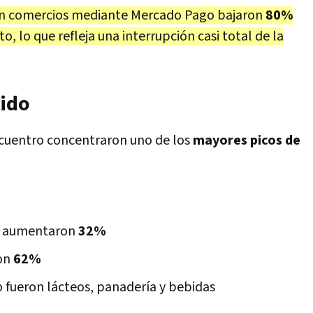
en comercios mediante Mercado Pago bajaron
80%
o, lo que refleja una interrupción casi total de la
tido
encuentro concentraron uno de los
mayores picos de
as aumentaron
32%
ron
62%
fueron lácteos, panadería y bebidas