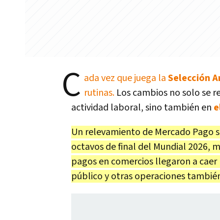
C
ada vez que juega la
Selección A
rutinas.
Los cambios no solo se ref
actividad laboral, sino también en
e
Un relevamiento de Mercado Pago sob
octavos de final del Mundial 2026, 
pagos en comercios llegaron a caer
público y otras operaciones también