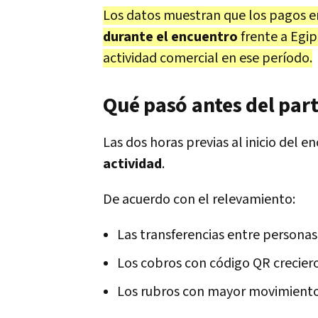
Los datos muestran que los pagos 
durante el encuentro
frente a Egipt
actividad comercial en ese período.
Qué pasó antes del par
Las dos horas previas al inicio del 
actividad
.
De acuerdo con el relevamiento:
Las transferencias entre person
Los cobros con código QR crecie
Los rubros con mayor movimiento 