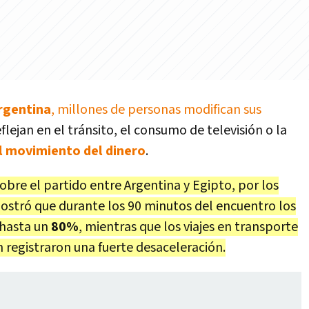
rgentina
, millones de personas modifican sus
lejan en el tránsito, el consumo de televisión o la
l movimiento del dinero
.
re el partido entre Argentina y Egipto, por los
mostró que durante los 90 minutos del encuentro los
 hasta un
80%
, mientras que los viajes en transporte
 registraron una fuerte desaceleración.