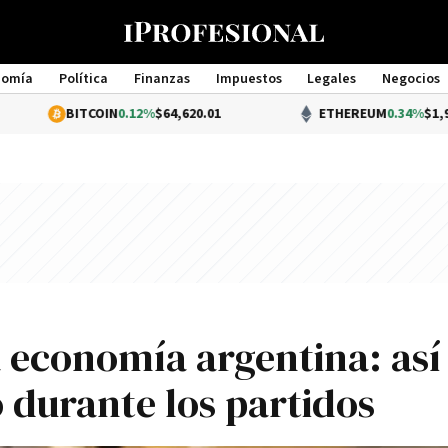
nomía
Política
Finanzas
Impuestos
Legales
Negocios
Management
BITCOIN
0.12%
$64,620.01
ETHEREUM
0.34%
$1,904.10
a economía argentina: así
durante los partidos