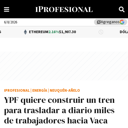
Agreganos
library_add
6/8/2026
ETHEREUM
2.16%
$1,907.30
DÓLAR BNA
0.34%
IPROFESIONAL
|
ENERGÍA
|
NEUQUÉN-AÑELO
YPF quiere construir un tren
para trasladar a diario miles
de trabajadores hacia Vaca