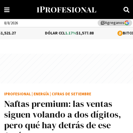
Agreganos
library_add
8/8/2026
DÓLAR CCL
1.17%
$1,577.88
BITCOIN
0.05%
$6
IPROFESIONAL
|
ENERGÍA
|
CIFRAS DE SETIEMBRE
Naftas premium: las ventas
siguen volando a dos dígitos,
pero qué hay detrás de ese