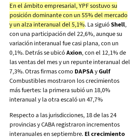
En el ámbito empresarial, YPF sostuvo su
posición dominante con un 55% del mercado
y un alza interanual del 5,1%
. La siguió
Shell
,
con una participación del 22,6%, aunque su
variación interanual fue casi plana, con un
0,1%. Detrás se ubicó
Axion
, con el 12,1% de
las ventas del mes y un repunte interanual del
7,3%. Otras firmas como
DAPSA
y
Gulf
Combustibles mostraron los crecimientos
más fuertes: la primera subió un 18,0%
interanual y la otra escaló un 47,7%
Respecto a las jurisdicciones, 18 de las 24
provincias y CABA registraron incrementos
interanuales en septiembre.
El crecimiento