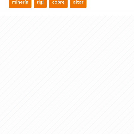
minería
rigi
cobre
altar