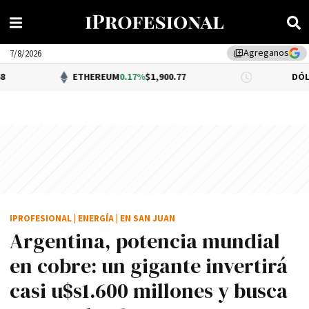
Agreganos
library_add
7/8/2026
ETHEREUM
0.17%
$1,900.77
DÓLAR BNA
$1,5
IPROFESIONAL
|
ENERGÍA
|
EN SAN JUAN
Argentina, potencia mundial
en cobre: un gigante invertirá
casi u$s1.600 millones y busca