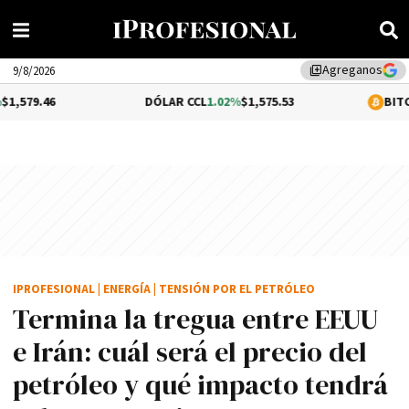
Agreganos
library_add
9/8/2026
DÓLAR CCL
1.02%
$1,575.53
BITCOIN
-0.2%
$6
IPROFESIONAL
|
ENERGÍA
|
TENSIÓN POR EL PETRÓLEO
Termina la tregua entre EEUU
e Irán: cuál será el precio del
petróleo y qué impacto tendrá