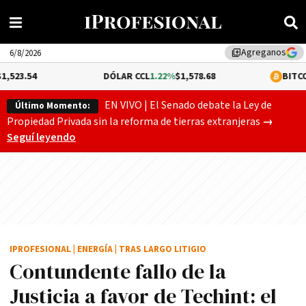
Agreganos
library_add
6/8/2026
DÓLAR CCL
1.22%
$1,578.68
BITCOIN
0.12%
$6
EN VIVO | El Senado debate la Ley de
Último Momento:
Gobierno
Propiedad Privada sin la reforma de tierras extranjeras
→
Seguí leyendo
IPROFESIONAL
|
ENERGÍA
|
TRAS LARGO LITIGIO
Contundente fallo de la
Justicia a favor de Techint: el